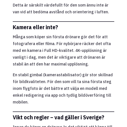
Detta är särskilt värdefullt för den som ännu inte är
van vid att bedöma avstånd och orientering i luften.
Kamera eller inte?
Många som köper sin första drönare gör det för att
fotografera eller filma. För nybörjare räcker det ofta
med en kamera i Full HD-kvalitet. 4K-upplösning är
vanligt i dag, men det är viktigare att drönaren är
stabil än att den har maximal upplösning.
En stabil gimbal (kamerastabilisator) gör stor skillnad
för bildkvaliteten. För den som vill ta sina första steg
inom flygfoto är det bättre att välja en modell med
enkel redigering via app och tydlig bildöverföring till
mobilen.
Vikt och regler – vad gäller i Sverige?
Innan du köper en drönare är det viktigt att känna till